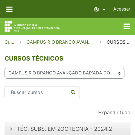
Ir para o conteúdo principal
Acessar
PAINEL LATERAL
Cursos
CAMPUS RIO BRANCO AVANÇADO BAIXADA DO SOL
CURSOS TÉCNICOS
CURSOS TÉCNICOS
Categorias de Cursos
Buscar cursos
BUSCAR CURSOS
Expandir tudo
TÉC. SUBS. EM ZOOTECNIA - 2024.2