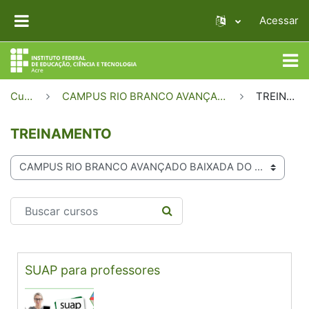
Ir para o conteúdo principal
Acessar
PAINEL LATERAL
Cursos
CAMPUS RIO BRANCO AVANÇADO BAIXADA DO SOL
TREINAMENTO
TREINAMENTO
Categorias de Cursos
Buscar cursos
BUSCAR CURSOS
SUAP para professores