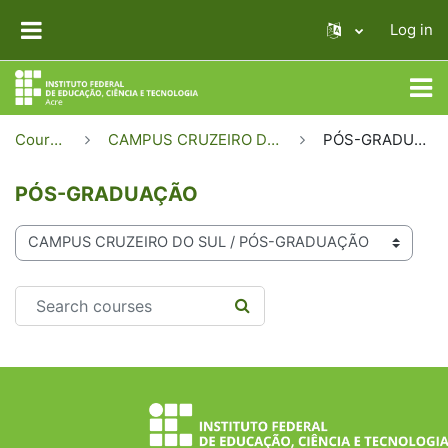
Skip to main content
Log in
SIDE PANEL
Courses
CAMPUS CRUZEIRO DO SUL
PÓS-GRADUAÇÃO
PÓS-GRADUAÇÃO
Course categories
Search courses
SEARCH COURSES