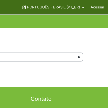
PORTUGUÊS - BRASIL ‎(PT_BR)‎
Acessar
Contato