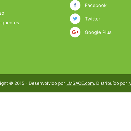
Facebook
so
Twitter
requentes
Google Plus
ight © 2015 - Desenvolvido por
LMSACE.com
. Distribuído por
M