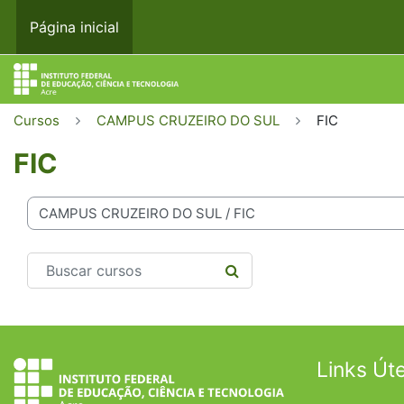
Ir para o conteúdo principal
Página inicial
Cursos
CAMPUS CRUZEIRO DO SUL
FIC
FIC
rias de Cursos
Buscar cursos
BUSCAR CURSOS
Links Úte