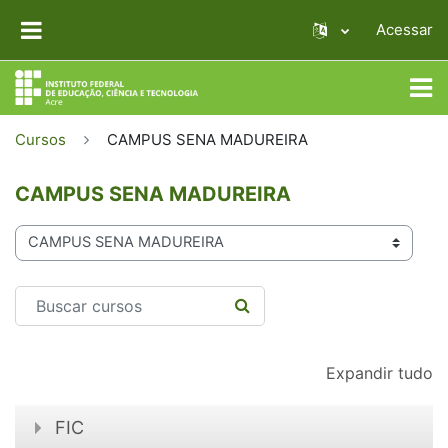
Ir para o conteúdo principal
Acessar
PAINEL LATERAL
Cursos
CAMPUS SENA MADUREIRA
CAMPUS SENA MADUREIRA
Categorias de Cursos
Buscar cursos
BUSCAR CURSOS
Expandir tudo
FIC