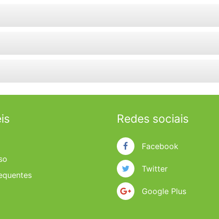
is
Redes sociais
Facebook
so
Twitter
requentes
Google Plus