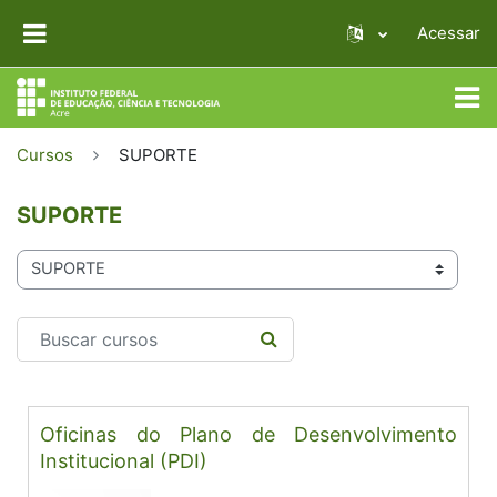
Ir para o conteúdo principal
Acessar
PAINEL LATERAL
Cursos
SUPORTE
SUPORTE
Categorias de Cursos
Buscar cursos
BUSCAR CURSOS
Oficinas do Plano de Desenvolvimento
Institucional (PDI)